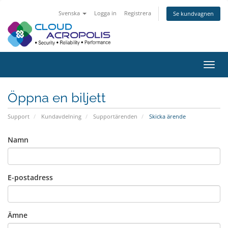
Svenska
Logga in
Registrera
Se kundvagnen
Växla
navig
Öppna en biljett
Support
Kundavdelning
Supportärenden
Skicka ärende
Namn
E-postadress
Ämne